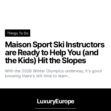
Things To Do
Maison Sport Ski Instructors
are Ready to Help You (and
the Kids) Hit the Slopes
With the 2026 Winter Olympics underway, it's good
knowing there's still time to learn…
LuxuryEurope