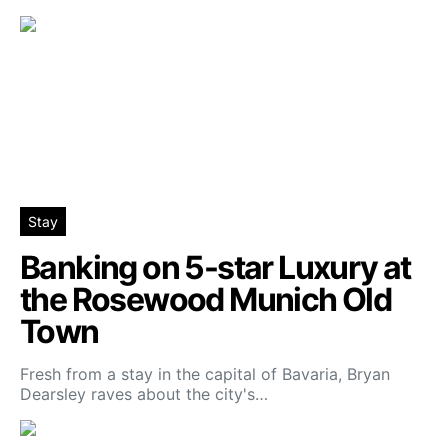
Stay
Banking on 5-star Luxury at
the Rosewood Munich Old
Town
Fresh from a stay in the capital of Bavaria, Bryan
Dearsley raves about the city's…